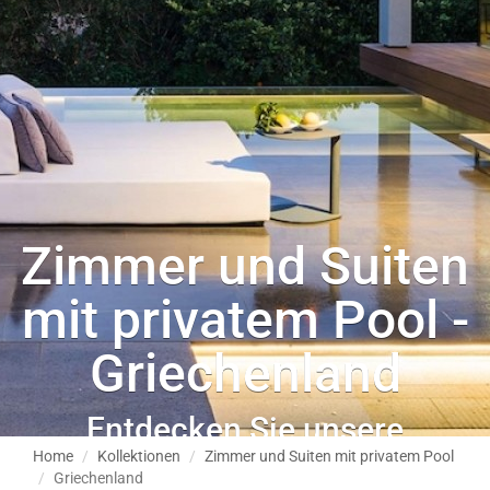
Zimmer und Suiten
mit privatem Pool -
Griechenland
Entdecken Sie unsere
hematische Auswahl
Home
Kollektionen
Zimmer und Suiten mit privatem Pool
Griechenland