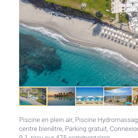
Piscine en plein air
,
Piscine Hydromassag
centre bienêtre
,
Parking gratuit
,
Connexion
9.1, reçu sur 475 commentaires