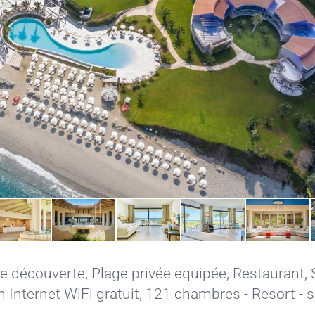
e découverte
,
Plage privée equipée
,
Restaurant
,
 Internet WiFi gratuit
, 121 chambres - Resort - s