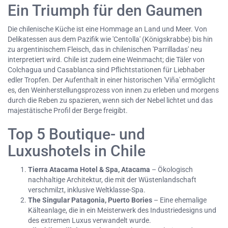
Ein Triumph für den Gaumen
Die chilenische Küche ist eine Hommage an Land und Meer. Von
Delikatessen aus dem Pazifik wie 'Centolla' (Königskrabbe) bis hin
zu argentinischem Fleisch, das in chilenischen 'Parrilladas' neu
interpretiert wird. Chile ist zudem eine Weinmacht; die Täler von
Colchagua und Casablanca sind Pflichtstationen für Liebhaber
edler Tropfen. Der Aufenthalt in einer historischen 'Viña' ermöglicht
es, den Weinherstellungsprozess von innen zu erleben und morgens
durch die Reben zu spazieren, wenn sich der Nebel lichtet und das
majestätische Profil der Berge freigibt.
Top 5 Boutique- und
Luxushotels in Chile
Tierra Atacama Hotel & Spa, Atacama
– Ökologisch
nachhaltige Architektur, die mit der Wüstenlandschaft
verschmilzt, inklusive Weltklasse-Spa.
The Singular Patagonia, Puerto Bories
– Eine ehemalige
Kälteanlage, die in ein Meisterwerk des Industriedesigns und
des extremen Luxus verwandelt wurde.