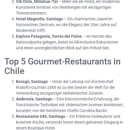
Vik Chile, Millahue-Tal
– Mehr als ein Hotel, ein modernes
Kunstwerk inmitten von Weinbergen mit einzigartigen
Themenzimmern.
Hotel Magnolia, Santiago
– Ein charmantes Juwel im
historischen Zentrum, wo die Eleganz der 20er Jahre auf
Modernität trifft.
Explora Patagonia, Torres del Paine
– Im Herzen des
Nationalparks gelegen, bietet es All-Inclusive-Exkursionen
und einen unvergleichlichen Blick auf den Pehoé-See.
Top 5 Gourmet-Restaurants in
Chile
Boragó, Santiago
– Unter der Leitung von Küchenchef
Rodolfo Guzmán zählt es zu den besten der Welt für die
Verwendung einzigartiger einheimischer Zutaten.
Ambrosía, Santiago
– Eine bistronomische Erfahrung, die
französische Techniken mit chilenischen Aromen kombiniert,
kuratiert von der berühmten Chefin Carolina Bazán.
Restaurante 040, Santiago
– Ein Erlebnis molekularer und
kreativer Küche, versteckt hinter einem geheimen Eingang in
einem Boutique-Hotel.