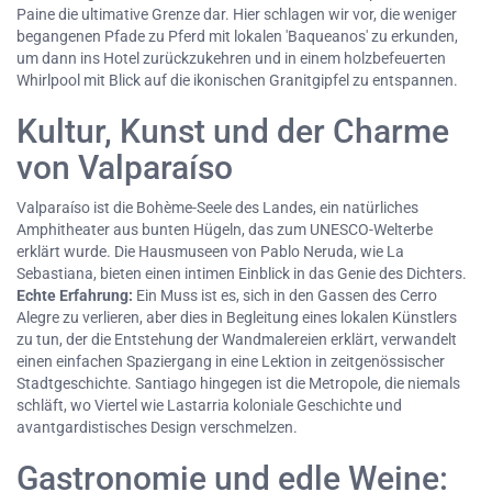
Paine die ultimative Grenze dar. Hier schlagen wir vor, die weniger
begangenen Pfade zu Pferd mit lokalen 'Baqueanos' zu erkunden,
um dann ins Hotel zurückzukehren und in einem holzbefeuerten
Whirlpool mit Blick auf die ikonischen Granitgipfel zu entspannen.
Kultur, Kunst und der Charme
von Valparaíso
Valparaíso ist die Bohème-Seele des Landes, ein natürliches
Amphitheater aus bunten Hügeln, das zum UNESCO-Welterbe
erklärt wurde. Die Hausmuseen von Pablo Neruda, wie La
Sebastiana, bieten einen intimen Einblick in das Genie des Dichters.
Echte Erfahrung:
Ein Muss ist es, sich in den Gassen des Cerro
Alegre zu verlieren, aber dies in Begleitung eines lokalen Künstlers
zu tun, der die Entstehung der Wandmalereien erklärt, verwandelt
einen einfachen Spaziergang in eine Lektion in zeitgenössischer
Stadtgeschichte. Santiago hingegen ist die Metropole, die niemals
schläft, wo Viertel wie Lastarria koloniale Geschichte und
avantgardistisches Design verschmelzen.
Gastronomie und edle Weine: