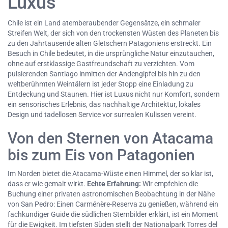
Luxus
Chile ist ein Land atemberaubender Gegensätze, ein schmaler
Streifen Welt, der sich von den trockensten Wüsten des Planeten bis
zu den Jahrtausende alten Gletschern Patagoniens erstreckt. Ein
Besuch in Chile bedeutet, in die ursprüngliche Natur einzutauchen,
ohne auf erstklassige Gastfreundschaft zu verzichten. Vom
pulsierenden Santiago inmitten der Andengipfel bis hin zu den
weltberühmten Weintälern ist jeder Stopp eine Einladung zu
Entdeckung und Staunen. Hier ist Luxus nicht nur Komfort, sondern
ein sensorisches Erlebnis, das nachhaltige Architektur, lokales
Design und tadellosen Service vor surrealen Kulissen vereint.
Von den Sternen von Atacama
bis zum Eis von Patagonien
Im Norden bietet die Atacama-Wüste einen Himmel, der so klar ist,
dass er wie gemalt wirkt.
Echte Erfahrung:
Wir empfehlen die
Buchung einer privaten astronomischen Beobachtung in der Nähe
von San Pedro: Einen Carménère-Reserva zu genießen, während ein
fachkundiger Guide die südlichen Sternbilder erklärt, ist ein Moment
für die Ewigkeit. Im tiefsten Süden stellt der Nationalpark Torres del