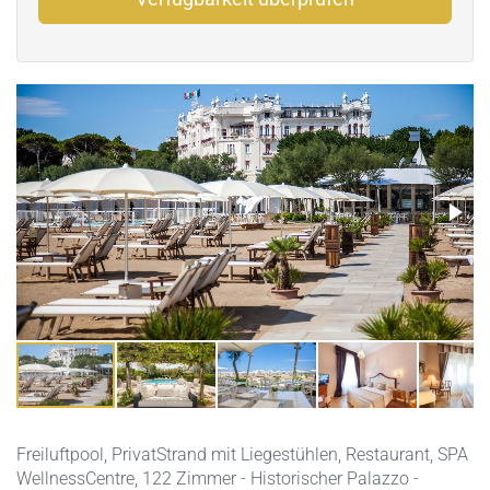
Freiluftpool
,
PrivatStrand mit Liegestühlen
,
Restaurant
,
SPA
WellnessCentre
, 122 Zimmer - Historischer Palazzo -