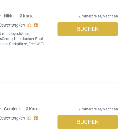
e
,
Nikiti
-
Karte
Zimmerpreise/Nacht ab
 Bewertung/en
BUCHEN
d mit Liegestühlen
,
sCentre
,
Überdachter Pool
,
nlose Parkplätze
,
Free WiFi
,
e
,
Gerakini
-
Karte
Zimmerpreise/Nacht ab
 Bewertung/en
BUCHEN