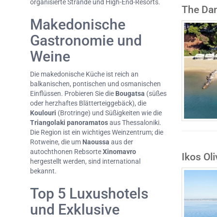
organisierte Strände und High-End-Resorts.
The Dan
Makedonische
Gastronomie und
Weine
Die makedonische Küche ist reich an
balkanischen, pontischen und osmanischen
Einflüssen. Probieren Sie die
Bougatsa
(süßes
oder herzhaftes Blätterteiggebäck), die
Koulouri
(Brotringe) und Süßigkeiten wie die
Triangolaki panoramatos
aus Thessaloniki.
Die Region ist ein wichtiges Weinzentrum; die
Rotweine, die um
Naoussa
aus der
autochthonen Rebsorte
Xinomavro
Ikos Oli
hergestellt werden, sind international
bekannt.
Top 5 Luxushotels
und Exklusive