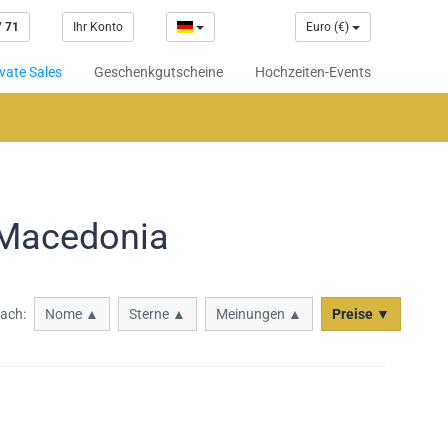
7 71
Ihr Konto
Euro (€)
vate Sales
Geschenkgutscheine
Hochzeiten-Events
 Macedonia
nach:
Nome ▲
Sterne ▲
Meinungen ▲
Preise ▼