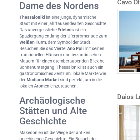
Cavo Ol
Dame des Nordens
Thessaloniki
ist eine junge, dynamische
Stadt mit einer jahrtausendealten Geschichte.
Das unvergessliche
Erlebnis
ist ein
Spaziergang entlang der Uferpromenade zum
Weißen Turm
, dem Symbol der Stadt.
Besuchen Sie das Viertel
Ano Poli
mit seinen
traditionellen Häusern und byzantinischen
Mauern für einen atemberaubenden Blick bei
Sonnenuntergang. Thessaloniki ist auch ein
gastronomisches Zentrum: lokale Märkte wie
der
Modiano Market
sind perfekt, um in die
lokalen Aromen einzutauchen.
Daios L
Archäologische
Stätten und Alte
Geschichte
Makedonien ist die Wiege der antiken
griechischen Geschichte. Ein Besuch der