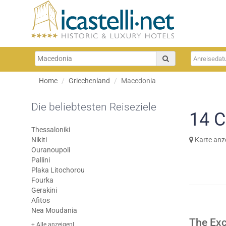
Home
Griechenland
Macedonia
Die beliebtesten Reiseziele
14
C
Thessaloniki
Nikiti
Karte anz
Ouranoupoli
Pallini
Plaka Litochorou
Fourka
Gerakini
Afitos
Nea Moudania
The Exc
+ Alle anzeigenl