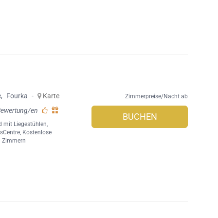
e
,
Fourka
-
Karte
Zimmerpreise/Nacht ab
Bewertung/en
BUCHEN
d mit Liegestühlen
,
sCentre
,
Kostenlose
1 Zimmern