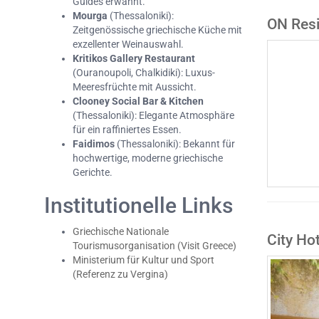
Guides erwähnt.
Mourga
(Thessaloniki):
ON Resi
Zeitgenössische griechische Küche mit
exzellenter Weinauswahl.
Kritikos Gallery Restaurant
(Ouranoupoli, Chalkidiki): Luxus-
Meeresfrüchte mit Aussicht.
Clooney Social Bar & Kitchen
(Thessaloniki): Elegante Atmosphäre
für ein raffiniertes Essen.
Faidimos
(Thessaloniki): Bekannt für
hochwertige, moderne griechische
Gerichte.
Institutionelle Links
Griechische Nationale
City Ho
Tourismusorganisation (Visit Greece)
Ministerium für Kultur und Sport
(Referenz zu Vergina)