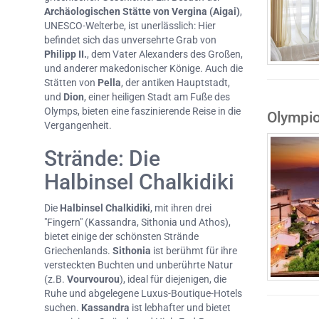
Archäologischen Stätte von Vergina (Aigai)
,
UNESCO-Welterbe, ist unerlässlich: Hier
befindet sich das unversehrte Grab von
Philipp II.
, dem Vater Alexanders des Großen,
und anderer makedonischer Könige. Auch die
Stätten von
Pella
, der antiken Hauptstadt,
und
Dion
, einer heiligen Stadt am Fuße des
Olymps, bieten eine faszinierende Reise in die
Olympio
Vergangenheit.
Strände: Die
Halbinsel Chalkidiki
Die
Halbinsel Chalkidiki
, mit ihren drei
"Fingern" (Kassandra, Sithonia und Athos),
bietet einige der schönsten Strände
Griechenlands.
Sithonia
ist berühmt für ihre
versteckten Buchten und unberührte Natur
(z.B.
Vourvourou
), ideal für diejenigen, die
Ruhe und abgelegene Luxus-Boutique-Hotels
suchen.
Kassandra
ist lebhafter und bietet