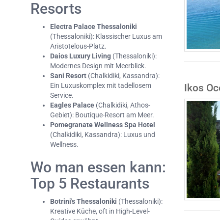
Resorts
Electra Palace Thessaloniki
(Thessaloniki): Klassischer Luxus am
Aristotelous-Platz.
Daios Luxury Living
(Thessaloniki):
Modernes Design mit Meerblick.
Sani Resort
(Chalkidiki, Kassandra):
Ein Luxuskomplex mit tadellosem
Ikos Oc
Service.
Eagles Palace
(Chalkidiki, Athos-
Gebiet): Boutique-Resort am Meer.
Pomegranate Wellness Spa Hotel
(Chalkidiki, Kassandra): Luxus und
Wellness.
Wo man essen kann:
Top 5 Restaurants
Botrini's Thessaloniki
(Thessaloniki):
Kreative Küche, oft in High-Level-