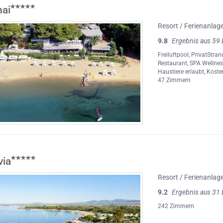
ai
Resort / Ferienanlag
9.8
Ergebnis aus 59
Freiluftpool
,
PrivatStran
Restaurant
,
SPA Wellnes
Haustiere erlaubt
,
Koste
47 Zimmern
via
Resort / Ferienanlag
9.2
Ergebnis aus 31
242 Zimmern