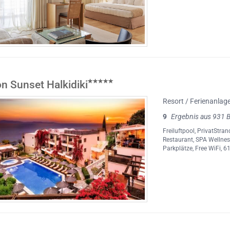
n Sunset Halkidiki
Resort / Ferienanlag
9
Ergebnis aus 931 
Freiluftpool
,
PrivatStran
Restaurant
,
SPA Wellnes
Parkplätze
,
Free WiFi
, 6