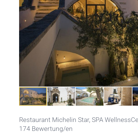
Restaurant Michelin Star
,
SPA WellnessCe
174 Bewertung/en