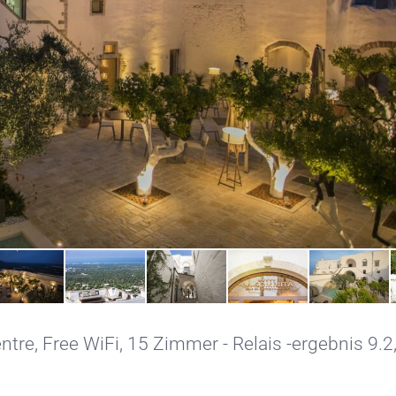
ntre
,
Free WiFi
, 15 Zimmer - Relais -ergebnis 9.2