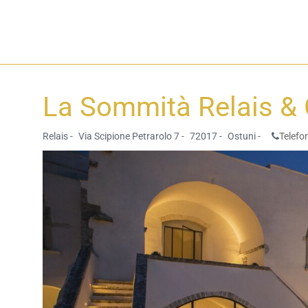
La Sommità Relais &
Relais -
Via Scipione Petrarolo 7 -
72017 -
Ostuni -
Telefo