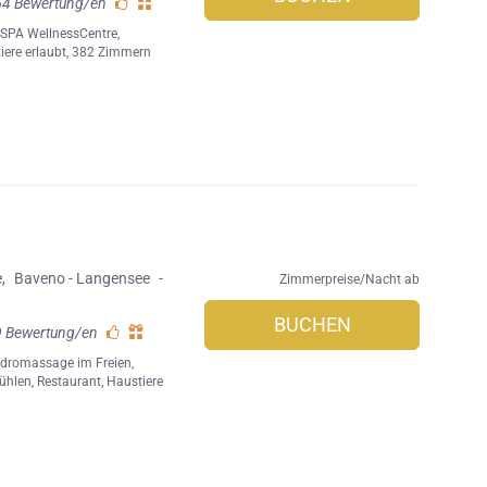
54 Bewertung/en
,
SPA WellnessCentre
,
iere erlaubt
, 382 Zimmern
e
,
Baveno - Langensee
-
Zimmerpreise/Nacht ab
BUCHEN
9 Bewertung/en
ydromassage im Freien
,
tühlen
,
Restaurant
,
Haustiere