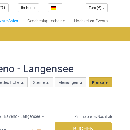
7 71
Ihr Konto
Euro (€)
vate Sales
Geschenkgutscheine
Hochzeiten-Events
eno - Langensee
 des Hotel ▲
Sterne ▲
Meinungen ▲
Preise ▼
e
,
Baveno - Langensee
-
Zimmerpreise/Nacht ab
BUCHEN