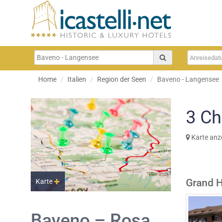
Home
Italien
Region der Seen
Baveno - Langensee
3
Ch
Karte anz
Grand H
Karte
Baveno – Rosa