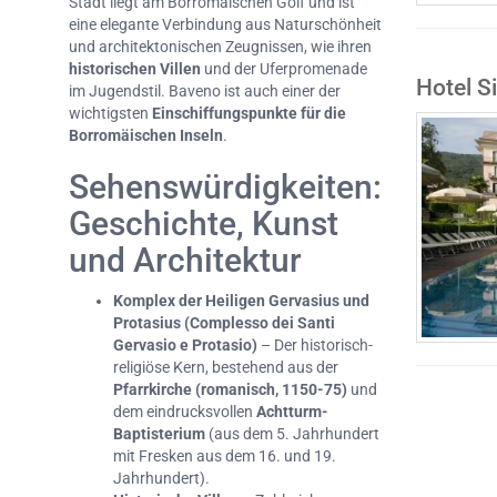
Stadt liegt am Borromäischen Golf und ist
eine elegante Verbindung aus Naturschönheit
und architektonischen Zeugnissen, wie ihren
historischen Villen
und der Uferpromenade
Hotel S
im Jugendstil. Baveno ist auch einer der
wichtigsten
Einschiffungspunkte für die
Borromäischen Inseln
.
Sehenswürdigkeiten:
Geschichte, Kunst
und Architektur
Komplex der Heiligen Gervasius und
Protasius (Complesso dei Santi
Gervasio e Protasio)
– Der historisch-
religiöse Kern, bestehend aus der
Pfarrkirche (romanisch, 1150-75)
und
dem eindrucksvollen
Achtturm-
Baptisterium
(aus dem 5. Jahrhundert
mit Fresken aus dem 16. und 19.
Jahrhundert).