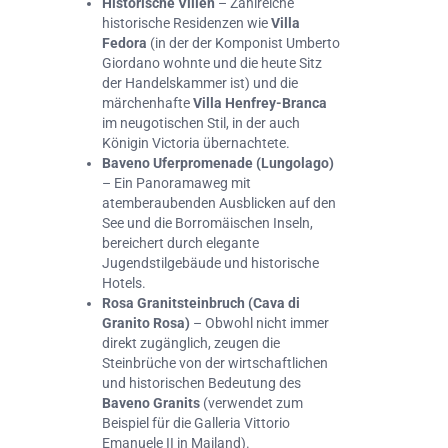
Historische Villen
– Zahlreiche
historische Residenzen wie
Villa
Fedora
(in der der Komponist Umberto
Giordano wohnte und die heute Sitz
der Handelskammer ist) und die
märchenhafte
Villa Henfrey-Branca
im neugotischen Stil, in der auch
Königin Victoria übernachtete.
Baveno Uferpromenade (Lungolago)
– Ein Panoramaweg mit
atemberaubenden Ausblicken auf den
See und die Borromäischen Inseln,
bereichert durch elegante
Jugendstilgebäude und historische
Hotels.
Rosa Granitsteinbruch (Cava di
Granito Rosa)
– Obwohl nicht immer
direkt zugänglich, zeugen die
Steinbrüche von der wirtschaftlichen
und historischen Bedeutung des
Baveno Granits
(verwendet zum
Beispiel für die Galleria Vittorio
Emanuele II in Mailand).