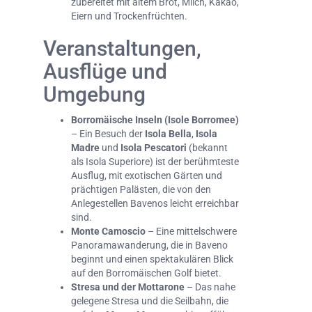
zubereitet mit altem Brot, Milch, Kakao,
Eiern und Trockenfrüchten.
Veranstaltungen,
Ausflüge und
Umgebung
Borromäische Inseln (Isole Borromee)
– Ein Besuch der
Isola Bella
,
Isola
Madre
und
Isola Pescatori
(bekannt
als Isola Superiore) ist der berühmteste
Ausflug, mit exotischen Gärten und
prächtigen Palästen, die von den
Anlegestellen Bavenos leicht erreichbar
sind.
Monte Camoscio
– Eine mittelschwere
Panoramawanderung, die in Baveno
beginnt und einen spektakulären Blick
auf den Borromäischen Golf bietet.
Stresa und der Mottarone
– Das nahe
gelegene Stresa und die Seilbahn, die