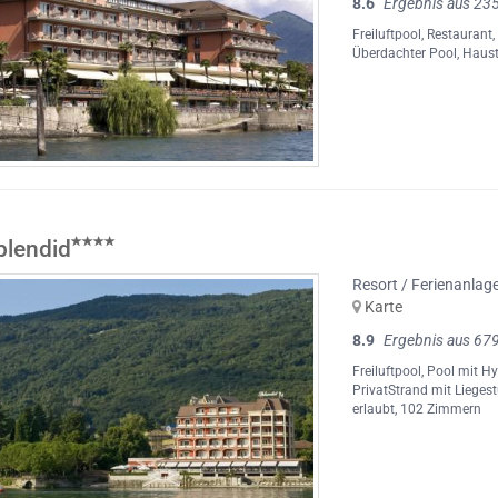
8.6
Ergebnis aus 23
Freiluftpool
,
Restaurant
Überdachter Pool
,
Haust
plendid
Resort / Ferienanlag
Karte
8.9
Ergebnis aus 67
Freiluftpool
,
Pool mit H
PrivatStrand mit Lieges
erlaubt
, 102 Zimmern