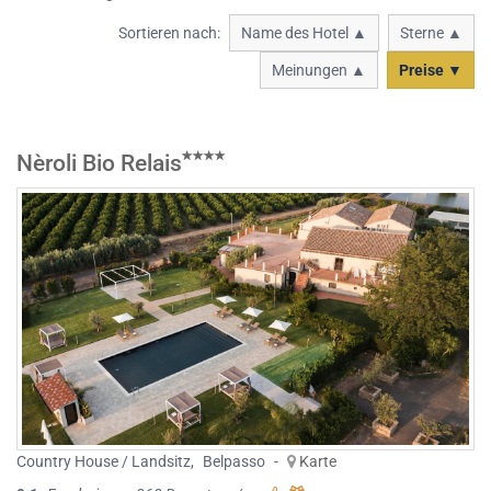
Sortieren nach:
Name des Hotel ▲
Sterne ▲
Meinungen ▲
Preise ▼
Nèroli Bio Relais
Country House / Landsitz
,
Belpasso
-
Karte