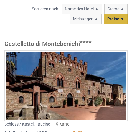
Sortieren nach:
Name des Hotel ▲
Sterne ▲
Meinungen ▲
Preise ▼
Castelletto di Montebenichi
Schloss / Kastell
,
Bucine
-
Karte