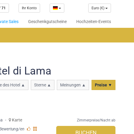
7 71
Ihr Konto
Euro (€)
vate Sales
Geschenkgutscheine
Hochzeiten-Events
el di Lama
 des Hotel ▲
Sterne ▲
Meinungen ▲
Preise ▼
ma
-
Karte
Zimmerpreise/Nacht ab
 Bewertung/en
BUCHEN