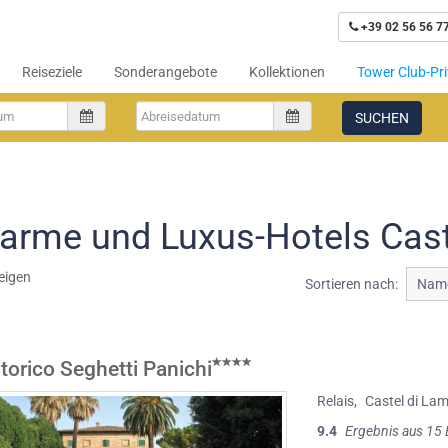
+39 02 56 56 7
Reiseziele
Sonderangebote
Kollektionen
Tower Club-Pri
SUCHEN
arme und Luxus-Hotels Cast
eigen
Sortieren nach:
Name
torico Seghetti Panichi
Relais
,
Castel di La
9.4
Ergebnis aus 15