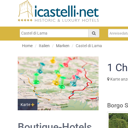
Home
Italien
Marken
Castel di Lama
1
Ch
Karte anz
Borgo S
Karte
Boutique-Hotels