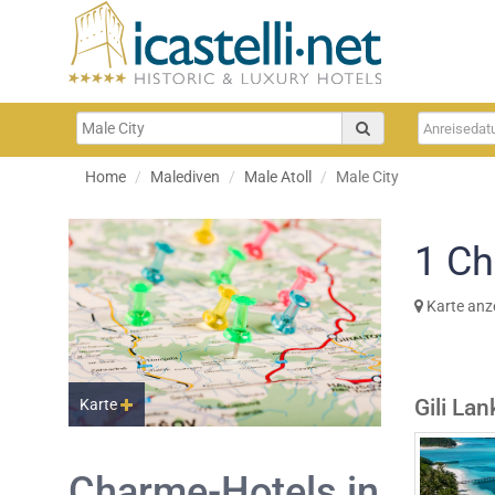
Home
Malediven
Male Atoll
Male City
1
Ch
Karte anz
Gili La
Karte
Charme-Hotels in