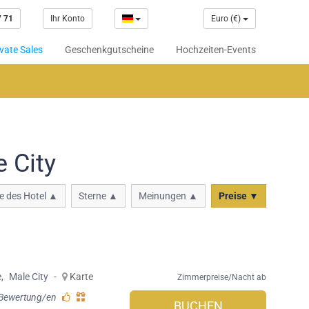
7 71
Ihr Konto
Euro (€)
vate Sales
Geschenkgutscheine
Hochzeiten-Events
 City
 des Hotel ▲
Sterne ▲
Meinungen ▲
Preise ▼
e
,
Male City
-
Karte
Zimmerpreise/Nacht ab
 Bewertung/en
BUCHEN