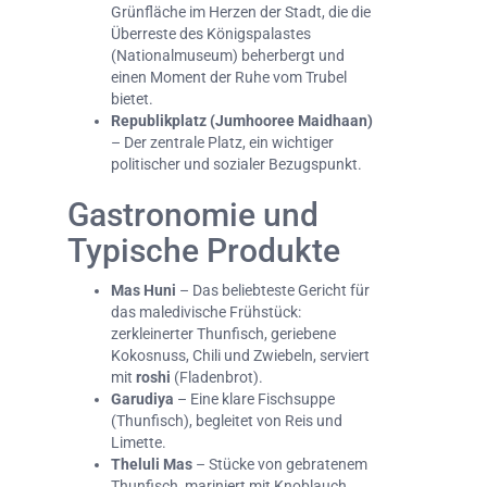
Grünfläche im Herzen der Stadt, die die
Überreste des Königspalastes
(Nationalmuseum) beherbergt und
einen Moment der Ruhe vom Trubel
bietet.
Republikplatz (Jumhooree Maidhaan)
– Der zentrale Platz, ein wichtiger
politischer und sozialer Bezugspunkt.
Gastronomie und
Typische Produkte
Mas Huni
– Das beliebteste Gericht für
das maledivische Frühstück:
zerkleinerter Thunfisch, geriebene
Kokosnuss, Chili und Zwiebeln, serviert
mit
roshi
(Fladenbrot).
Garudiya
– Eine klare Fischsuppe
(Thunfisch), begleitet von Reis und
Limette.
Theluli Mas
– Stücke von gebratenem
Thunfisch, mariniert mit Knoblauch