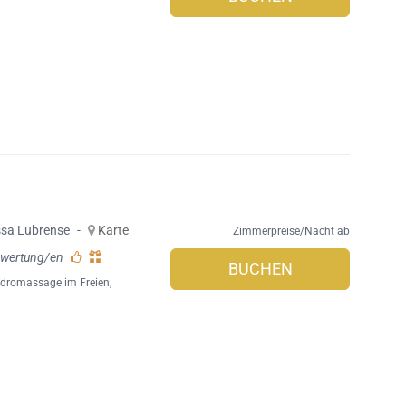
sa Lubrense
-
Karte
Zimmerpreise/Nacht ab
ewertung/en
BUCHEN
ydromassage im Freien
,