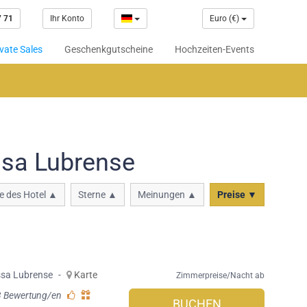
7 71
Ihr Konto
Euro (€)
vate Sales
Geschenkgutscheine
Hochzeiten-Events
sa Lubrense
 des Hotel ▲
Sterne ▲
Meinungen ▲
Preise ▼
sa Lubrense
-
Karte
Zimmerpreise/Nacht ab
3 Bewertung/en
BUCHEN