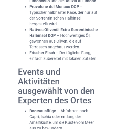
Limoncello
und die
Delizia al Limone
.
Provolone del Monaco DOP
–
Typischer halbharter Käse, der nur auf
der Sorrentinischen Halbinsel
hergestellt wird.
Natives Olivenöl Extra Sorrentinische
Halbinsel DOP
– Hochwertiges Öl,
gewonnen aus Oliven, die auf
Terrassen angebaut werden.
Frischer Fisch
– Der tägliche Fang,
einfach zubereitet mit lokalen Zutaten.
Events und
Aktivitäten
ausgewählt von den
Experten des Ortes
Bootsausflüge
– Abfahrten nach
Capri, Ischia oder entlang der
Amalfiküste, um die Küste vom Meer
aus zu bewundern.