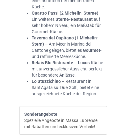
eine Institution der mediterranen
Küche.
Quattro Passi (2 Michelin-Sterne)
–
Ein weiteres
Sterne-Restaurant
auf
sehr hohem Niveau, ein Maßstab für
Gourmet-Küche.
Taverna del Capitano (1 Michelin-
Stern)
– Am Meer in Marina del
Cantone gelegen, bietet es
Gourmet
-
und raffinierte Meeresküche.
Relais Blu Ristorante
–
Luxus
-Küche
mit unvergesslicher Aussicht, perfekt
für besondere Anlässe.
Lo Stuzzichino
– Restaurant in
Sant'Agata sui Due Golfi, bietet eine
ausgezeichnete Küche der Region.
Sonderangebote
Spezielle Angebote in Massa Lubrense
mit Rabatten und exklusiven Vorteile!