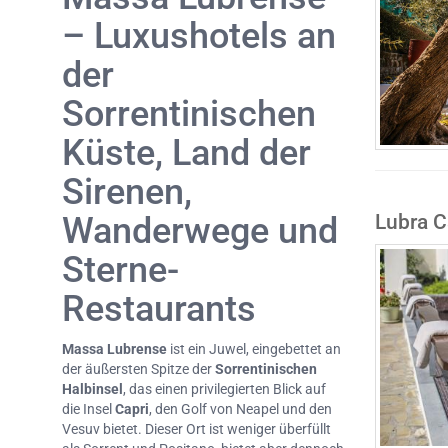
– Luxushotels an
der
Sorrentinischen
Küste, Land der
Sirenen,
Lubra C
Wanderwege und
Sterne-
Restaurants
Massa Lubrense
ist ein Juwel, eingebettet an
der äußersten Spitze der
Sorrentinischen
Halbinsel
, das einen privilegierten Blick auf
die Insel
Capri
, den Golf von Neapel und den
Vesuv bietet. Dieser Ort ist weniger überfüllt