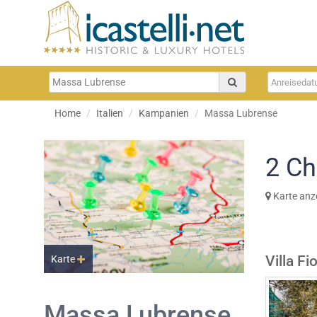
Home
Italien
Kampanien
Massa Lubrense
2
Ch
Karte anz
Villa Fi
Karte
Massa Lubrense