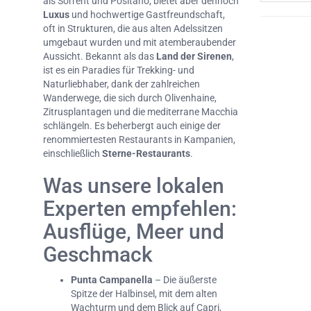
als Sorrent und Positano, bietet aber dennoch
Luxus
und hochwertige Gastfreundschaft,
oft in Strukturen, die aus alten Adelssitzen
umgebaut wurden und mit atemberaubender
Aussicht. Bekannt als das
Land der Sirenen
,
ist es ein Paradies für Trekking- und
Naturliebhaber, dank der zahlreichen
Wanderwege, die sich durch Olivenhaine,
Zitrusplantagen und die mediterrane Macchia
schlängeln. Es beherbergt auch einige der
renommiertesten Restaurants in Kampanien,
einschließlich
Sterne-Restaurants
.
Was unsere lokalen
Experten empfehlen:
Ausflüge, Meer und
Geschmack
Punta Campanella
– Die äußerste
Spitze der Halbinsel, mit dem alten
Wachturm und dem Blick auf Capri,