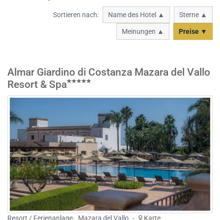
Sortieren nach:
Name des Hotel ▲
Sterne ▲
Meinungen ▲
Preise ▼
Almar Giardino di Costanza Mazara del Vallo
Resort & Spa
Resort / Ferienanlage
,
Mazara del Vallo
-
Karte