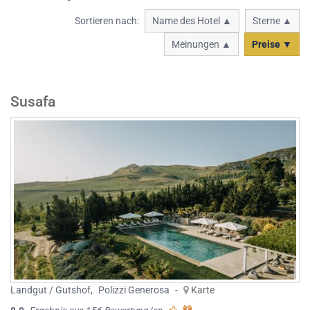
Sortieren nach:
Name des Hotel ▲
Sterne ▲
Meinungen ▲
Preise ▼
Susafa
Landgut / Gutshof
,
Polizzi Generosa
-
Karte