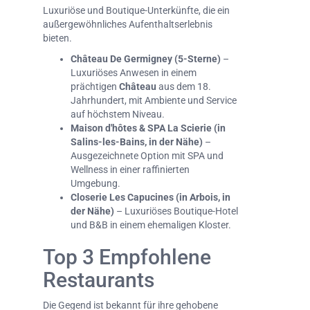
Luxuriöse und Boutique-Unterkünfte, die ein
außergewöhnliches Aufenthaltserlebnis
bieten.
Château De Germigney (5-Sterne)
–
Luxuriöses Anwesen in einem
prächtigen
Château
aus dem 18.
Jahrhundert, mit Ambiente und Service
auf höchstem Niveau.
Maison d'hôtes & SPA La Scierie (in
Salins-les-Bains, in der Nähe)
–
Ausgezeichnete Option mit SPA und
Wellness in einer raffinierten
Umgebung.
Closerie Les Capucines (in Arbois, in
der Nähe)
– Luxuriöses Boutique-Hotel
und B&B in einem ehemaligen Kloster.
Top 3 Empfohlene
Restaurants
Die Gegend ist bekannt für ihre gehobene