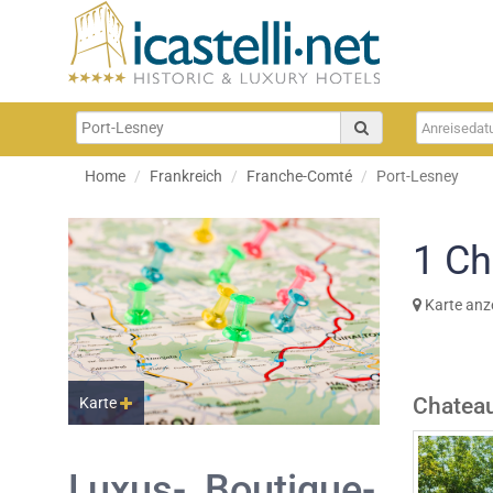
Home
Frankreich
Franche-Comté
Port-Lesney
1
Ch
Karte anz
Chatea
Karte
Luxus-, Boutique-