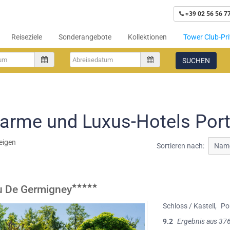
+39 02 56 56 7
Reiseziele
Sonderangebote
Kollektionen
Tower Club-Pri
SUCHEN
arme und Luxus-Hotels Por
eigen
Sortieren nach:
Name
u De Germigney
Schloss / Kastell
,
Po
9.2
Ergebnis aus 37