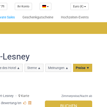
7 71
Ihr Konto
Euro (€)
vate Sales
Geschenkgutscheine
Hochzeiten-Events
t-Lesney
 des Hotel ▲
Sterne ▲
Meinungen ▲
Preise ▼
rt-Lesney
-
Karte
Zimmerpreise/Nacht ab
6 Bewertung/en
BUCHEN