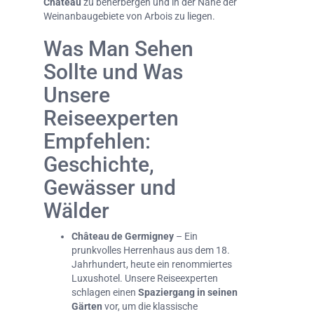
Château
zu beherbergen und in der Nähe der
Weinanbaugebiete von Arbois zu liegen.
Was Man Sehen
Sollte und Was
Unsere
Reiseexperten
Empfehlen:
Geschichte,
Gewässer und
Wälder
Château de Germigney
– Ein
prunkvolles Herrenhaus aus dem 18.
Jahrhundert, heute ein renommiertes
Luxushotel. Unsere Reiseexperten
schlagen einen
Spaziergang in seinen
Gärten
vor, um die klassische