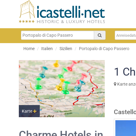
Home
Italien
Sizilien
Portopalo di Capo Passero
1
Ch
Karte anz
Castello
Karte
Charme Hotels in