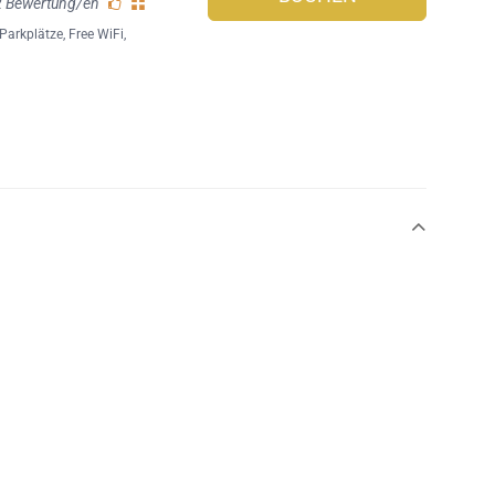
2 Bewertung/en
Parkplätze
,
Free WiFi
,