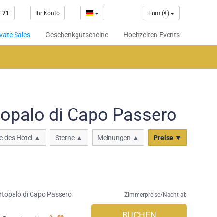
7 71
Ihr Konto
Euro (€)
vate Sales
Geschenkgutscheine
Hochzeiten-Events
opalo di Capo Passero
 des Hotel ▲
Sterne ▲
Meinungen ▲
Preise ▼
rtopalo di Capo Passero
Zimmerpreise/Nacht ab
BUCHEN