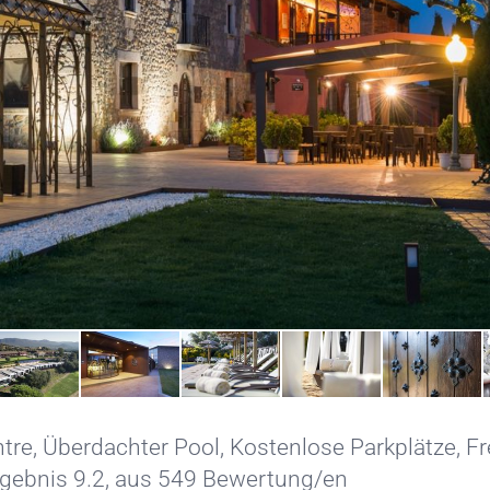
tre
,
Überdachter Pool
,
Kostenlose Parkplätze
,
Fr
rgebnis 9.2, aus 549 Bewertung/en