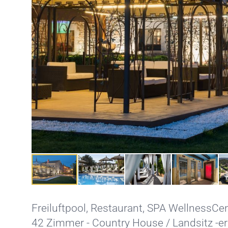
Freiluftpool
,
Restaurant
,
SPA WellnessCen
42 Zimmer - Country House / Landsitz -e