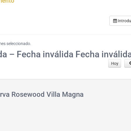
mento
Introdu
 mes seleccionado.
da – Fecha inválida Fecha inválid
Hoy
serva Rosewood Villa Magna