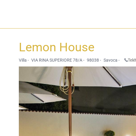
Lemon House
Villa -
VIA RINA SUPERIORE 78/A -
98038 -
Savoca -
Telé