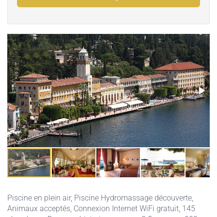
Piscine en plein air
,
Piscine Hydromassage découverte
,
Animaux acceptés
,
Connexion Internet WiFi gratuit
, 145