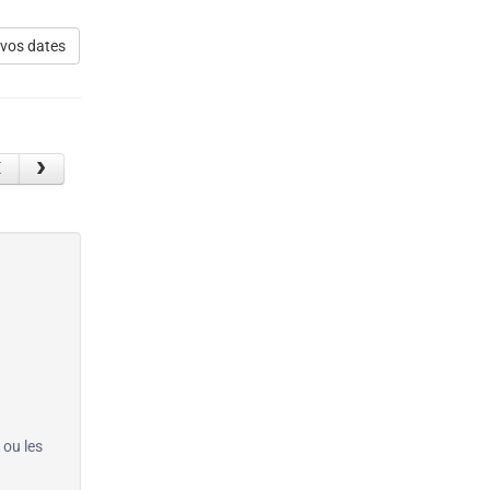
 vos dates
 ou les