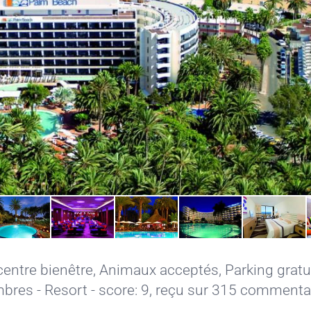
centre bienêtre
,
Animaux acceptés
,
Parking gratu
bres - Resort - score: 9, reçu sur 315 commenta