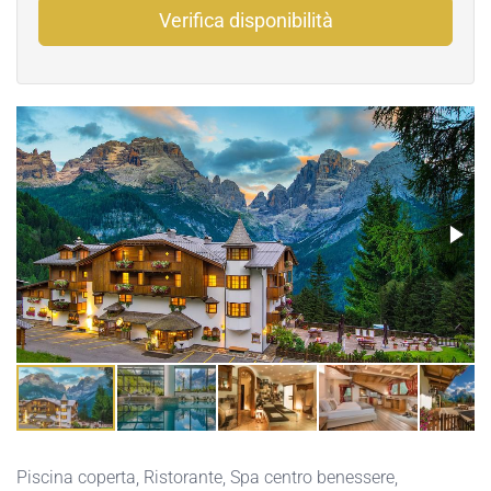
Verifica disponibilità
Piscina coperta
,
Ristorante
,
Spa centro benessere
,