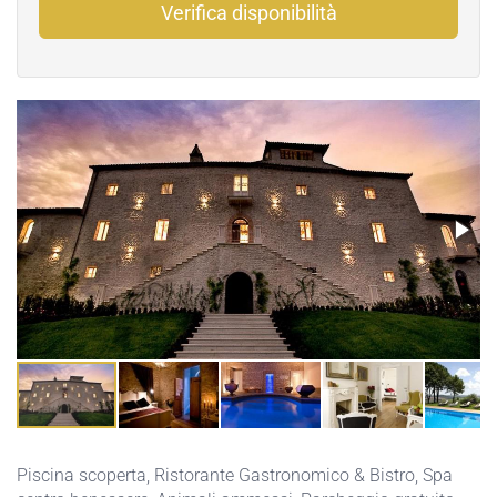
Verifica disponibilità
Piscina scoperta
,
Ristorante Gastronomico & Bistro
,
Spa