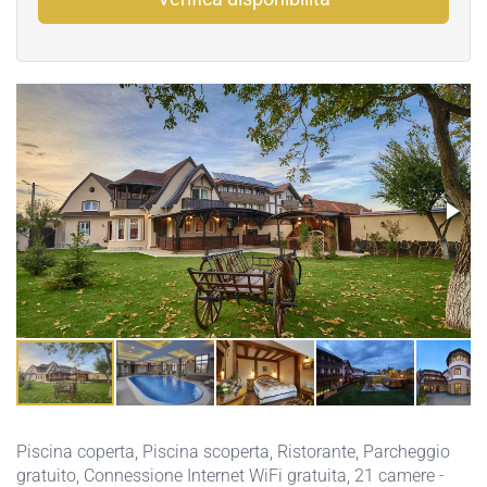
Piscina coperta
,
Piscina scoperta
,
Ristorante
,
Parcheggio
gratuito
,
Connessione Internet WiFi gratuita
, 21 camere -