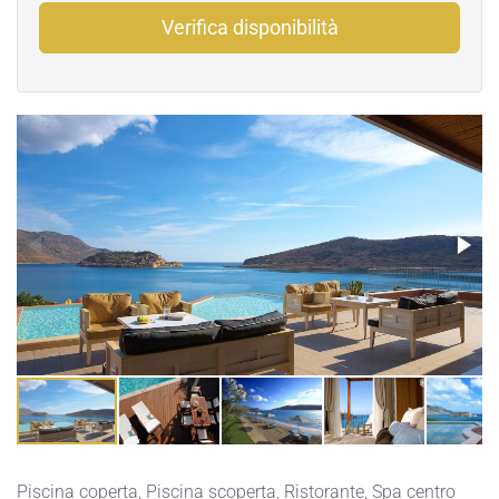
Verifica disponibilità
Piscina coperta
,
Piscina scoperta
,
Ristorante
,
Spa centro