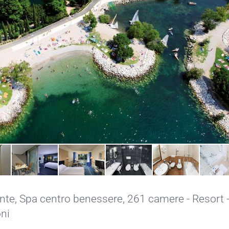
ante
,
Spa centro benessere
, 261 camere - Resort 
oni