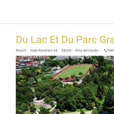
Du Lac Et Du Parc Gr
Resort -
Viale Rovereto 44 -
38066 -
Riva del Garda -
Tele