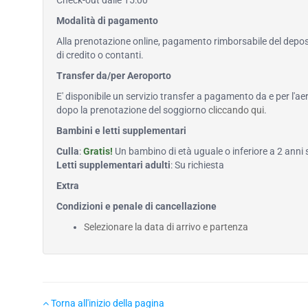
Check-out dalle 15:00
Modalità di pagamento
Alla prenotazione online, pagamento rimborsabile del deposi
di credito o contanti.
Transfer da/per Aeroporto
E' disponibile un servizio transfer a pagamento da e per l'ae
dopo la prenotazione del soggiorno
cliccando qui
.
Bambini e letti supplementari
Culla
:
Gratis!
Un bambino di età uguale o inferiore a 2 anni
Letti supplementari adulti
: Su richiesta
Extra
Condizioni e penale di cancellazione
Selezionare la data di arrivo e partenza
Torna all'inizio della pagina