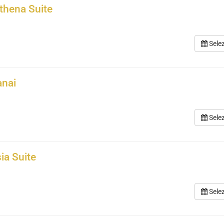
thena Suite
Sele
anai
Sele
ia Suite
Sele