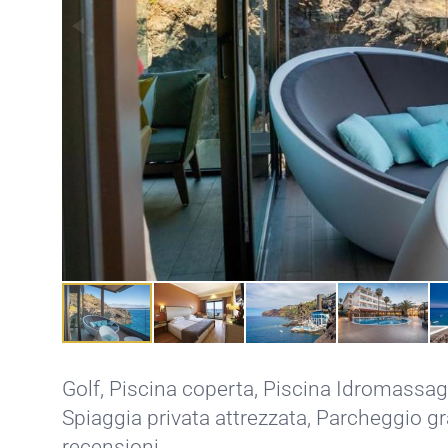
Golf
,
Piscina coperta
,
Piscina Idromassag
Spiaggia privata attrezzata
,
Parcheggio gr
recensioni