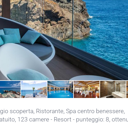
gio scoperta
,
Ristorante
,
Spa centro benessere
,
atuito
, 123 camere - Resort - punteggio: 8, otten