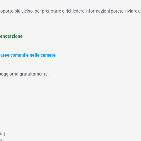
roporto più vicino, per prenotare o richiedere informazioni potete inviare u
renotazione
 aree comuni e nelle camere
 soggiorna gratuitamente.
ta)
/i