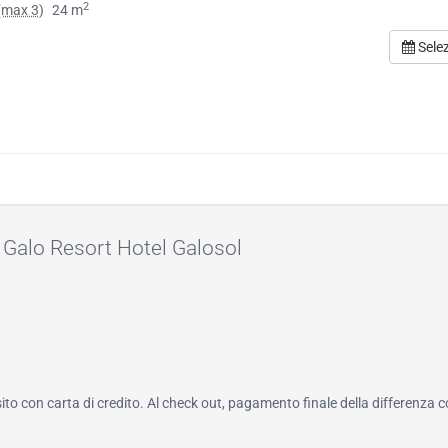
2
(max 3)
24 m
Sele
 Galo Resort Hotel Galosol
to con carta di credito. Al check out, pagamento finale della differenza 