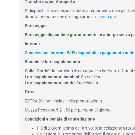
Transfer da/per Aeroporto
E' disponibile un servizio transfer a pagamento da e per l'ae
dopo la prenotazione del soggiorno
cliccando qui
.
Parcheggio
Parcheggio disponibile gratuitamente in albergo senza p
Internet
Connessione internet WiFi disponibile a pagamento nelle
Bambini e letti supplementari
Culla
:
Gratis!
Un bambino di età uguale o inferiore a 2 anni
Letti supplementari bambini
: Su richiesta
Letti supplementari adulti
: Su richiesta
Extra
EXTRA (Se non inclusi nella prenotazione)
Mezza Pensione € 21.50 per persona al giorno
Condizioni e penale di cancellazione
Più di 2 Giorni prima dell'arrivo: (Cancellazione Gratui
Da 2 Giorni a 0 ore prima dell'arrivo: il valore di 1 notte