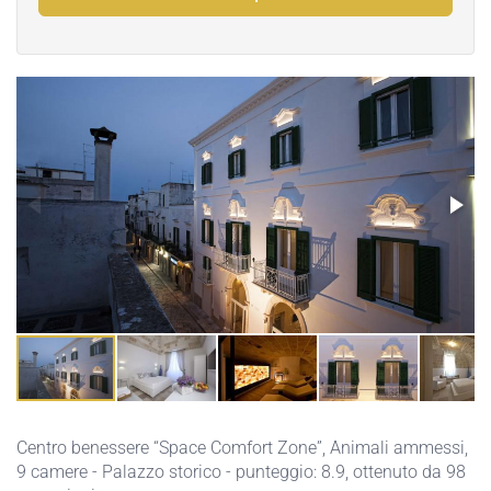
Centro benessere “Space Comfort Zone”
,
Animali ammessi
,
9 camere - Palazzo storico - punteggio: 8.9, ottenuto da 98