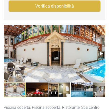
Verifica disponibilità
Piscina coperta
,
Piscina scoperta
,
Ristorante
,
Spa centro