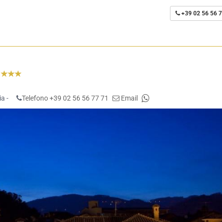
+39 02 56 56 7
l
a -
Telefono +39 02 56 56 77 71
Email