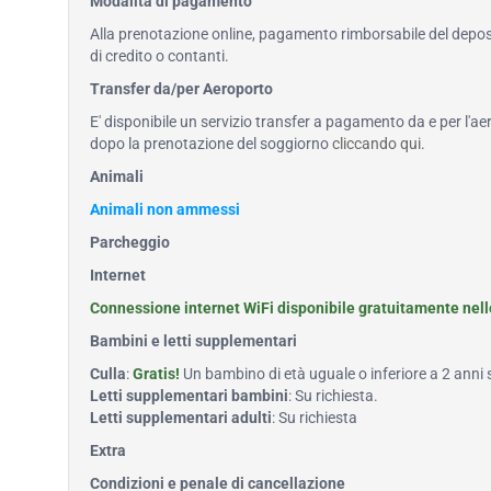
Modalità di pagamento
Alla prenotazione online, pagamento rimborsabile del deposi
di credito o contanti.
Transfer da/per Aeroporto
E' disponibile un servizio transfer a pagamento da e per l'ae
dopo la prenotazione del soggiorno
cliccando qui
.
Animali
Animali non ammessi
Parcheggio
Internet
Connessione internet WiFi disponibile gratuitamente nel
Bambini e letti supplementari
Culla
:
Gratis!
Un bambino di età uguale o inferiore a 2 anni
Letti supplementari bambini
: Su richiesta.
Letti supplementari adulti
: Su richiesta
Extra
Condizioni e penale di cancellazione