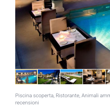
Piscina scoperta
,
Ristorante
,
Animali am
recensioni