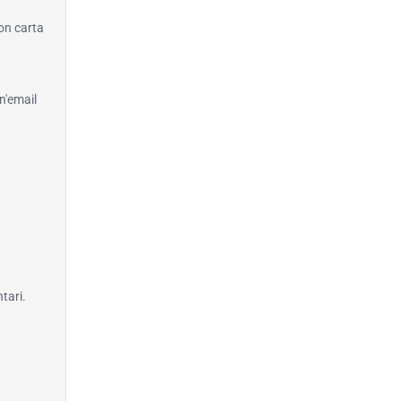
con carta
n'email
tari.