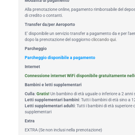
Modalità di pagamento
Alla prenotazione online, pagamento rimborsabile del deposi
di credito o contanti.
Transfer da/per Aeroporto
E' disponibile un servizio transfer a pagamento da e per l'ae
dopo la prenotazione del soggiorno
cliccando qui
.
Parcheggio
Parcheggio disponibile a pagamento
Internet
Connessione internet WiFi disponibile gratuitamente nel
Bambini e letti supplementari
Culla
:
Gratis!
Un bambino di età uguale o inferiore a 2 anni
Letti supplementari bambini
: Tutti i bambini di età sino 
Letti supplementari adulti
: Tutti i bambini di età superiore
supplementari
Extra
EXTRA (Se non inclusi nella prenotazione)