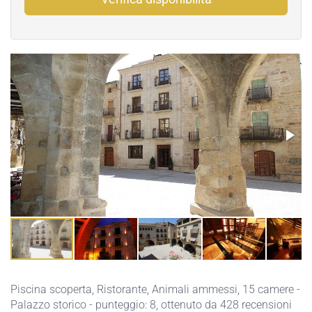
Piscina scoperta
,
Ristorante
,
Animali ammessi
, 15 camere -
Palazzo storico - punteggio: 8, ottenuto da 428 recensioni