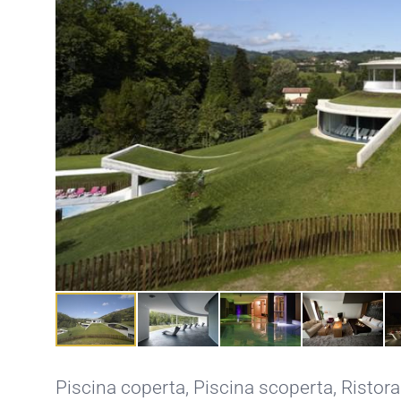
Piscina coperta
,
Piscina scoperta
,
Ristor