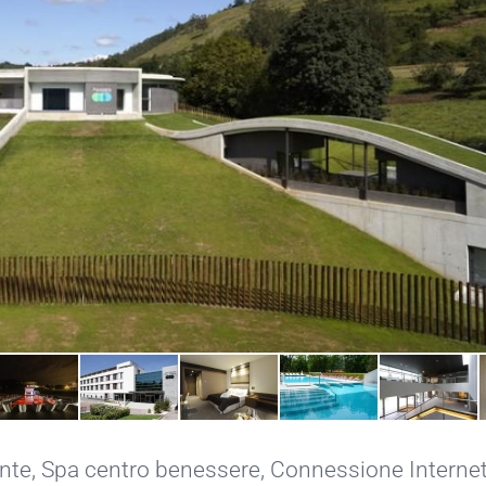
ante
,
Spa centro benessere
,
Connessione Internet