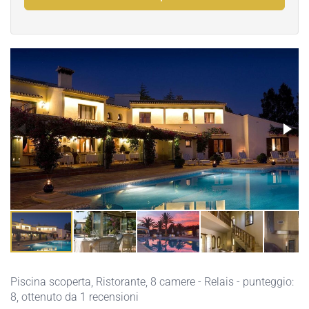
Piscina scoperta
,
Ristorante
, 8 camere - Relais - punteggio:
8, ottenuto da 1 recensioni