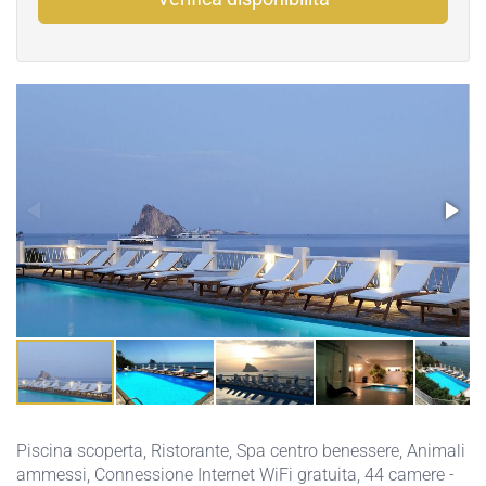
Piscina scoperta
,
Ristorante
,
Spa centro benessere
,
Animali
ammessi
,
Connessione Internet WiFi gratuita
, 44 camere -