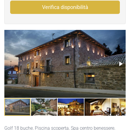
Verifica disponibilità
Golf 18 buche
,
Piscina scoperta
,
Spa centro benessere
,