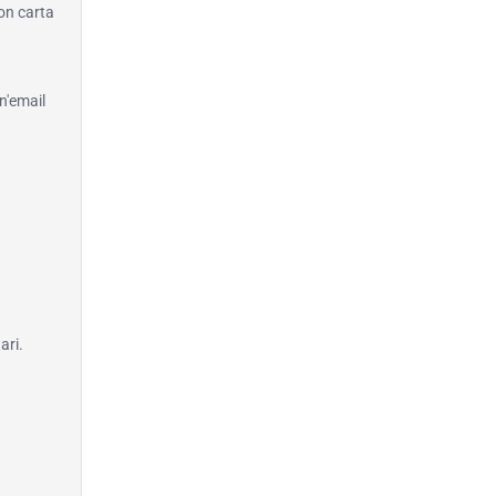
con carta
n'email
ari.