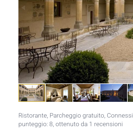
Ristorante
,
Parcheggio gratuito
,
Connessio
punteggio: 8, ottenuto da 1 recensioni