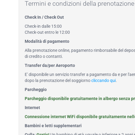
Termini e condizioni della prenotazione
Check In / Check Out
Check-in dalle 15:00
Check-out entro le 12:00
Modalità di pagamento
Alla prenotazione online, pagamento rimborsabile del deposi
di credito o contanti.
Transfer da/per Aeroporto
E' disponibile un servizio transfer a pagamento da e per l'ae
dopo la prenotazione del soggiorno
cliccando qui
.
Parcheggio
Parcheggio disponibile gratuitamente in albergo senza p
Internet
Connessione internet WiFi disponibile gratuitamente nel
Bambini e letti supplementari
Culla
:
Gratis!
Un bambino di età uguale o inferiore a 2 anni