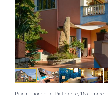
Piscina scoperta
,
Ristorante
, 18 camere -