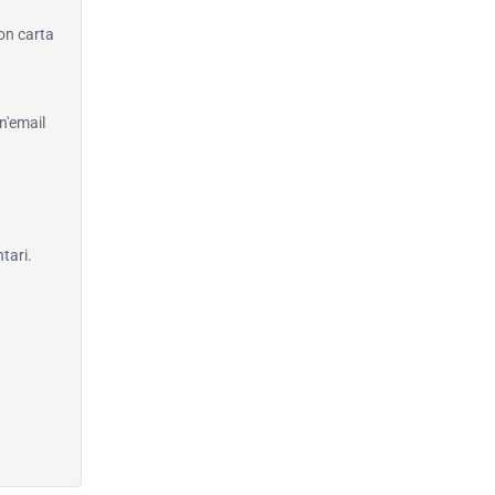
con carta
n'email
tari.