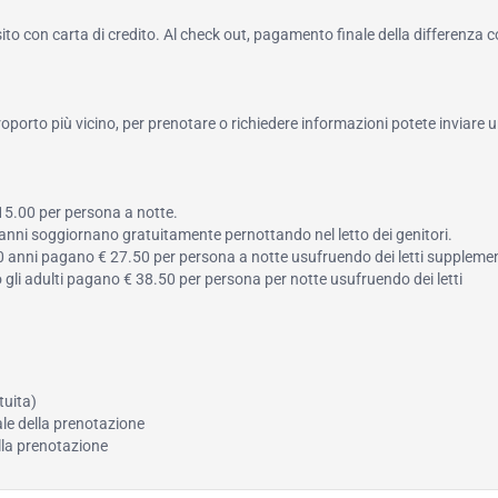
to con carta di credito. Al check out, pagamento finale della differenza 
roporto più vicino, per prenotare o richiedere informazioni potete inviare u
 15.00 per persona a notte.
3 anni soggiornano gratuitamente pernottando nel letto dei genitori.
a 10 anni pagano € 27.50 per persona a notte usufruendo dei letti supplemen
 o gli adulti pagano € 38.50 per persona per notte usufruendo dei letti
tuita)
ale della prenotazione
ella prenotazione