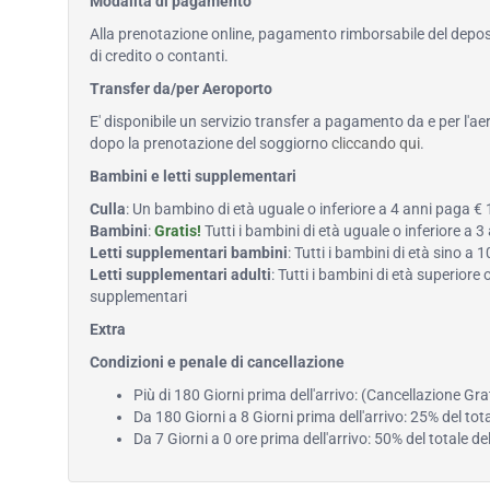
Modalità di pagamento
Alla prenotazione online, pagamento rimborsabile del deposi
di credito o contanti.
Transfer da/per Aeroporto
E' disponibile un servizio transfer a pagamento da e per l'ae
dopo la prenotazione del soggiorno
cliccando qui
.
Bambini e letti supplementari
Culla
: Un bambino di età uguale o inferiore a 4 anni paga €
Bambini
:
Gratis!
Tutti i bambini di età uguale o inferiore a 
Letti supplementari bambini
: Tutti i bambini di età sino 
Letti supplementari adulti
: Tutti i bambini di età superiore
supplementari
Extra
Condizioni e penale di cancellazione
Più di 180 Giorni prima dell'arrivo: (Cancellazione Gra
Da 180 Giorni a 8 Giorni prima dell'arrivo: 25% del tot
Da 7 Giorni a 0 ore prima dell'arrivo: 50% del totale d