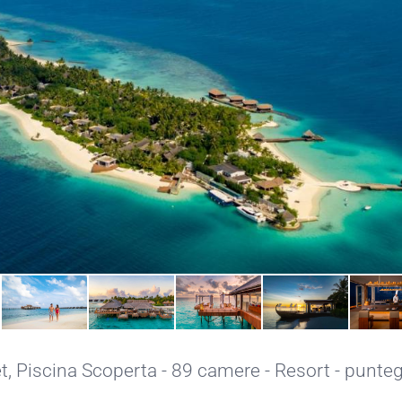
t,
Piscina Scoperta
- 89 camere - Resort - punteg