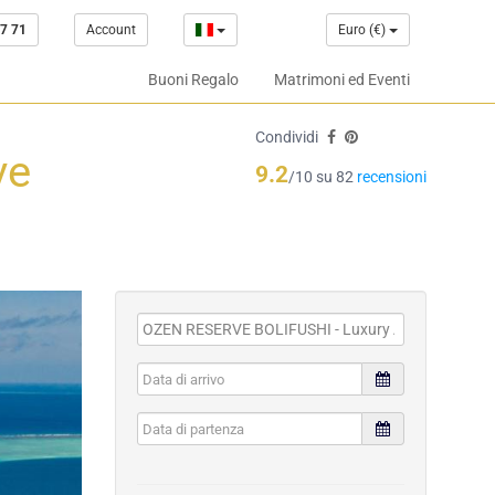
7 71
Account
Euro (€)
Buoni Regalo
Matrimoni ed Eventi
Condividi
ve
9.2
/10 su 82
recensioni