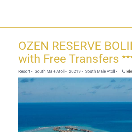
OZEN RESERVE BOLIFUS
with Free Transfers
Resort -
South Male Atoll -
20219 -
South Male Atoll -
Tel