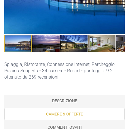
Spiaggia,
Ristorante,
Connessione Internet,
Parcheggio,
Piscina Scoperta
- 34 camere - Resort - punteggio: 9.2,
ottenuto da 269 recensioni
DESCRIZIONE
CAMERE & OFFERTE
COMMENTI OSPITI