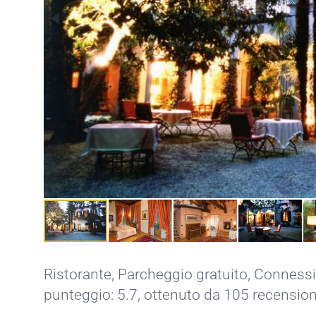
Ristorante
,
Parcheggio gratuito
,
Connessio
punteggio: 5.7, ottenuto da 105 recension