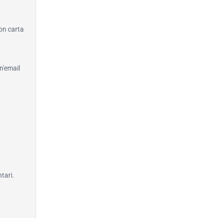
con carta
n'email
tari.