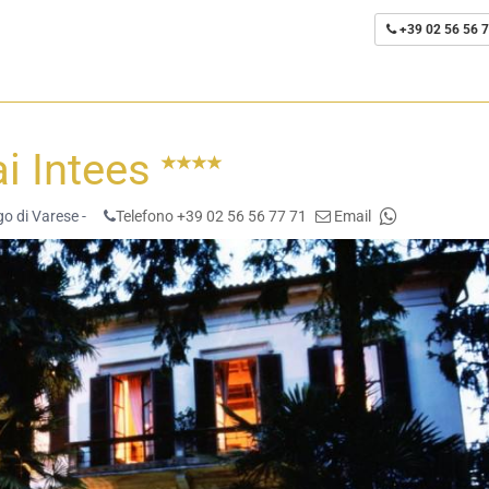
+39 02 56 56 7
i Intees
o di Varese -
Telefono +39 02 56 56 77 71
Email