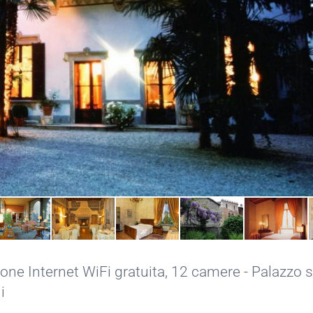
ne Internet WiFi gratuita
, 12 camere - Palazzo s
i