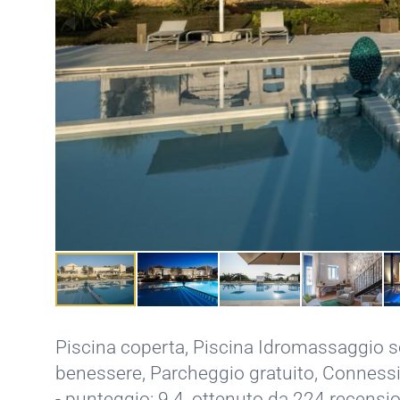
Piscina coperta
,
Piscina Idromassaggio s
benessere
,
Parcheggio gratuito
,
Connessio
- punteggio: 9.4, ottenuto da 224 recensio