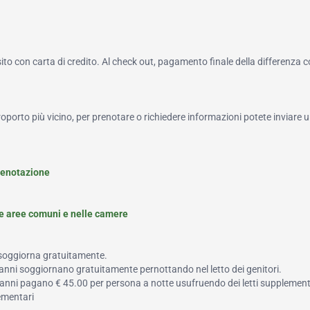
to con carta di credito. Al check out, pagamento finale della differenza 
roporto più vicino, per prenotare o richiedere informazioni potete inviare u
renotazione
le aree comuni e nelle camere
 soggiorna gratuitamente.
2 anni soggiornano gratuitamente pernottando nel letto dei genitori.
a 8 anni pagano € 45.00 per persona a notte usufruendo dei letti supplement
lementari