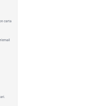
con carta
n'email
ari.