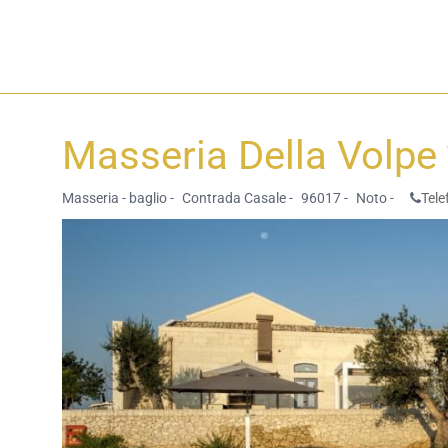
Masseria Della Volpe
Masseria - baglio -
Contrada Casale -
96017 -
Noto -
Tele