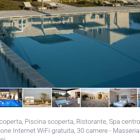
coperta
,
Piscina scoperta
,
Ristorante
,
Spa centr
ne Internet WiFi gratuita
, 30 camere - Masseria 
ni