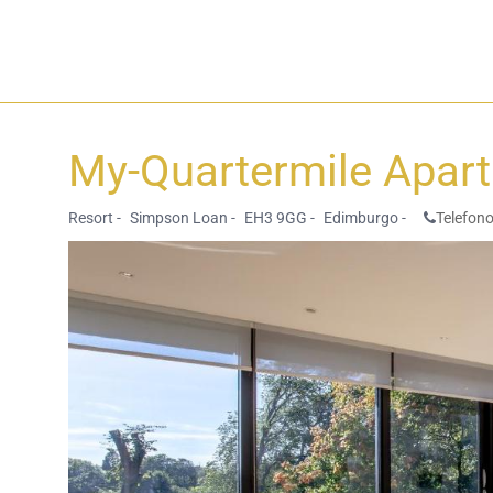
My-Quartermile Apar
Resort -
Simpson Loan -
EH3 9GG -
Edimburgo -
Telefono