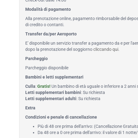
Check-out dalle 14:00
Modalità di pagamento
Alla prenotazione online, pagamento rimborsabile del deposi
di credito o contanti.
Transfer da/per Aeroporto
E' disponibile un servizio transfer a pagamento da e per l'ae
dopo la prenotazione del soggiorno
cliccando qui
.
Parcheggio
Parcheggio disponibile
Bambini e letti supplementari
Culla
:
Gratis!
Un bambino di età uguale o inferiore a 2 anni
Letti supplementari bambini
: Su richiesta
Letti supplementari adulti
: Su richiesta
Extra
Condizioni e penale di cancellazione
Più di 48 ore prima dell'arrivo: (Cancellazione Gratuit
Da 48 ore a 0 ore prima dell'arrivo: il valore di 1 notte/