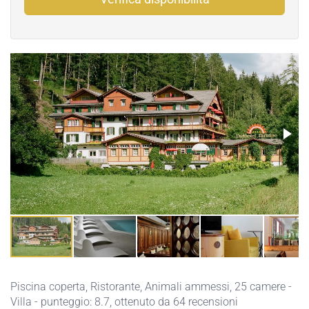
Piscina coperta
,
Ristorante
,
Animali ammessi
, 25 camere -
Villa - punteggio: 8.7, ottenuto da 64 recensioni