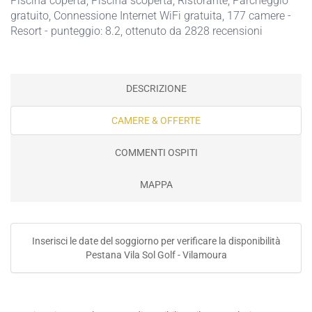
Piscina coperta
,
Piscina scoperta
,
Ristorante
,
Parcheggio
gratuito
,
Connessione Internet WiFi gratuita
, 177 camere -
Resort - punteggio: 8.2, ottenuto da 2828 recensioni
DESCRIZIONE
CAMERE & OFFERTE
COMMENTI OSPITI
MAPPA
Inserisci le date del soggiorno per verificare la disponibilità
Pestana Vila Sol Golf - Vilamoura